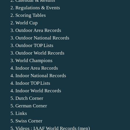
2. Calendar & Results
2. Regulations & Events
2. Scoring Tables
2. World Cup
3. Outdoor Area Records
3. Outdoor National Records
3. Outdoor TOP Lists
3. Outdoor World Records
3. World Champions
4. Indoor Area Records
4. Indoor National Records
4. Indoor TOP Lists
4. Indoor World Records
5. Dutch Corner
5. German Corner
5. Links
5. Swiss Corner
5. Videos : IAAF World Records (men)