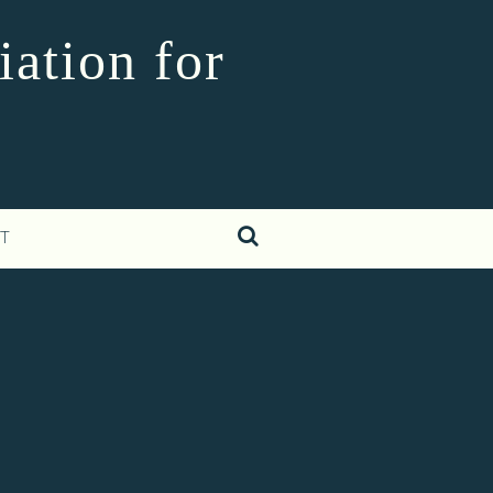
iation for
T