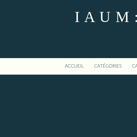
I A U M :
ACCUEIL
CATÉGORIES
C